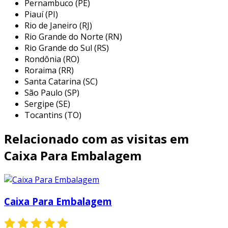
adaptada a necessidades específicas de
Pernambuco (PE)
Piauí (PI)
produtos e mercados. abaixo estão alguns dos
Rio de Janeiro (RJ)
principais tipos de embalagens que essas
Rio Grande do Norte (RN)
empresas costumam disponibilizar:
Rio Grande do Sul (RS)
Rondônia (RO)
embalagens plásticas:
utilizadas para
Roraima (RR)
uma ampla gama de produtos, desde
Santa Catarina (SC)
alimentos até produtos químicos, as
São Paulo (SP)
embalagens plásticas são leves, duráveis
Sergipe (SE)
e muitas vezes recicláveis.
Tocantins (TO)
embalagens de papelão:
comuns para
Relacionado com as visitas em
transporte e armazenamento, o papelão
é uma opção sustentável que oferece
Caixa Para Embalagem
proteção e pode ser facilmente moldado
em diferentes formas e tamanhos.
frascos de vidro:
amplamente utilizados
Caixa Para Embalagem
para produtos alimentícios e cosméticos,
os frascos de vidro preservam a qualidade
do conteúdo e oferecem uma aparência