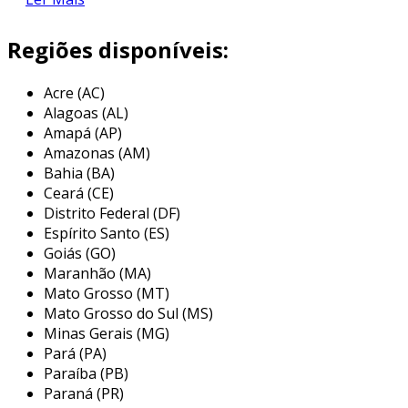
improviso na logística de distribuição.
Regiões disponíveis:
com a evolução do comércio e das necessidades
do consumidor, as empresas de embalagem
Acre (AC)
têm se adaptado constantemente. elas utilizam
Alagoas (AL)
diversas técnicas e materiais, como papelão,
Amapá (AP)
plástico, vidro e metal, para criar embalagens
Amazonas (AM)
que sejam sustentáveis, econômicas e
Bahia (BA)
funcionais. além disso, as inovações em
Ceará (CE)
tecnologia permitiram a personalização de
Distrito Federal (DF)
embalagens, oferecendo uma experiência
Espírito Santo (ES)
diferenciada ao consumidor.
Goiás (GO)
Maranhão (MA)
principais tipos de embalagens
Mato Grosso (MT)
oferecidas por empresas de
Mato Grosso do Sul (MS)
embalagem
Minas Gerais (MG)
Pará (PA)
as empresas de embalagem oferecem uma
Paraíba (PB)
variedade de tipos de embalagens, cada uma
Paraná (PR)