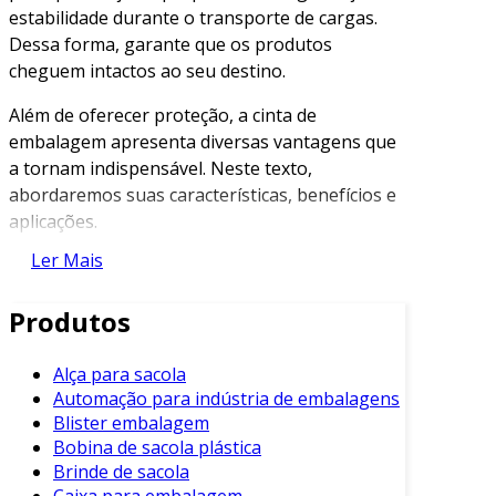
estabilidade durante o transporte de cargas.
Dessa forma, garante que os produtos
cheguem intactos ao seu destino.
Além de oferecer proteção, a cinta de
embalagem apresenta diversas vantagens que
a tornam indispensável. Neste texto,
abordaremos suas características, benefícios e
aplicações.
Ler Mais
Características da Cinta de
Embalagem
Produtos
Existem diferentes tipos de cintas de
embalagem disponíveis no mercado. Cada uma
Alça para sacola
delas possui características específicas que
Automação para indústria de embalagens
atendem a diversas necessidades. Entre as
Blister embalagem
características mais relevantes, destacam-se:
Bobina de sacola plástica
Brinde de sacola
Materiais Variados
: Podem ser feitas de