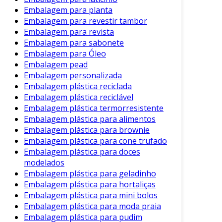
também são usadas em eventos e feiras para
Embalagem para planta
organizar e garantir a segurança de materiais
Embalagem para revestir tambor
Embalagem para revista
expostos.
Embalagem para sabonete
Considerações Finais
Embalagem para Óleo
Embalagem pead
Para garantir a eficácia no uso da cinta de
Embalagem personalizada
embalagem, é fundamental escolher o tipo
Embalagem plástica reciclada
mais adequado para suas necessidades. Além
Embalagem plástica reciclável
disso, recomenda-se seguir as orientações dos
Embalagem plástica termorresistente
Embalagem plástica para alimentos
fabricantes quanto à aplicação e manutenção.
Embalagem plástica para brownie
Adicionalmente
, verificar a compatibilidade do
Embalagem plástica para cone trufado
material da cinta com o tipo de carga é
Embalagem plástica para doces
modelados
essencial. Assim, evita-se problemas durante o
Embalagem plástica para geladinho
transporte e armazenamento.
Embalagem plástica para hortaliças
Consequentemente, a cinta de embalagem
Embalagem plástica para mini bolos
Embalagem plástica para moda praia
desponta como um item indispensável no
Embalagem plástica para pudim
cotidiano das operações logísticas. Sua