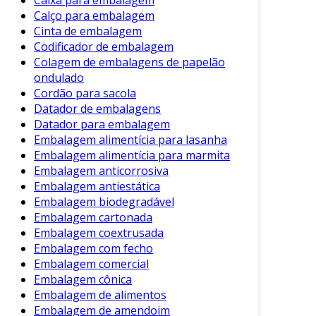
Caixa para embalagem
poliéster, polipropileno ou nylon. Cada
Calço para embalagem
material proporciona resistência e
Cinta de embalagem
durabilidade distintos.
Codificador de embalagem
Colagem de embalagens de papelão
Largura e Comprimento
: Estão
ondulado
disponíveis em diferentes larguras e
Cordão para sacola
comprimentos, adequando-se a cargas de
Datador de embalagens
diversas dimensões.
Datador para embalagem
Embalagem alimentícia para lasanha
Fechos de Segurança
: Utilizam fechos
Embalagem alimentícia para marmita
metálicos ou plásticos, garantindo a
Embalagem anticorrosiva
firmeza na amarração.
Embalagem antiestática
Embalagem biodegradável
Essas características básicas fazem da cinta de
Embalagem cartonada
embalagem um produto versátil, adaptável a
Embalagem coextrusada
diferentes demandas do mercado.
Embalagem com fecho
Benefícios da Cinta de Embalagem
Embalagem comercial
Embalagem cônica
Adotar a cinta de embalagem traz uma série de
Embalagem de alimentos
Embalagem de amendoim
benefícios para as operações logísticas. Entre