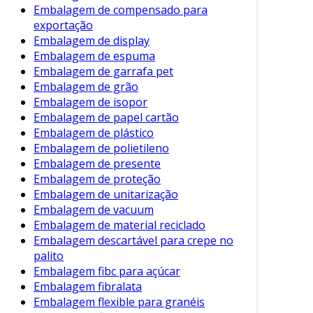
Embalagem de compensado para
os principais, podemos listar:
exportação
Segurança Aumentada
: Reduz o risco de
Embalagem de display
Embalagem de espuma
danos durante o transporte, protegendo
Embalagem de garrafa pet
os produtos contra movimentações
Embalagem de grão
indesejadas.
Embalagem de isopor
Praticidade na Aplicação
: Fácil de
Embalagem de papel cartão
manusear, a cinta pode ser aplicada
Embalagem de plástico
rapidamente, economizando tempo na
Embalagem de polietileno
preparação das cargas.
Embalagem de presente
Embalagem de proteção
Custo-efetividade
: Comparada a outros
Embalagem de unitarização
métodos de amarração, a cinta de
Embalagem de vacuum
embalagem oferece uma solução
Embalagem de material reciclado
econômica com excelente custo-benefício.
Embalagem descartável para crepe no
palito
Além dos benefícios mencionados, a cinta de
Embalagem fibc para açúcar
embalagem também promove uma melhor
Embalagem fibralata
organização do espaço. As cargas ficam mais
Embalagem flexible para granéis