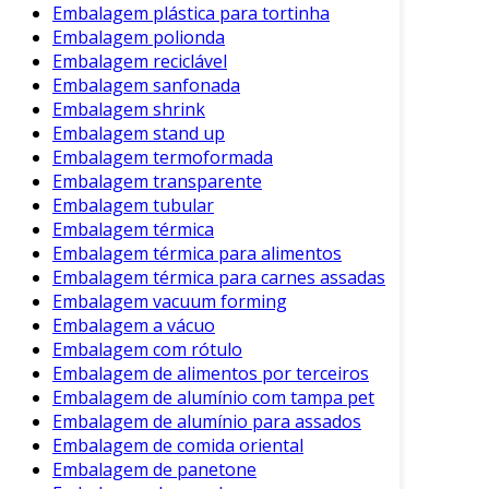
Embalagem plástica para tortinha
capacidade de unir segurança, praticidade e
Embalagem polionda
economia é um diferencial competitivo.
Embalagem reciclável
Portanto, ao investir nesse produto, você
Embalagem sanfonada
otimizará suas operações e proporcionará
Embalagem shrink
maior tranquilidade no transporte de suas
Embalagem stand up
cargas.
Embalagem termoformada
Embalagem transparente
Em suma, a escolha correta da cinta de
Embalagem tubular
embalagem pode fazer toute a diferença nas
Embalagem térmica
suas operações. Saber utilizar essa ferramenta
Embalagem térmica para alimentos
de forma eficiente garantirá não apenas a
Embalagem térmica para carnes assadas
integridade dos produtos, mas também a
Embalagem vacuum forming
satisfação dos clientes com a entrega em
Embalagem a vácuo
Embalagem com rótulo
perfeito estado.
Embalagem de alimentos por terceiros
Embalagem de alumínio com tampa pet
Embalagem de alumínio para assados
Embalagem de comida oriental
Embalagem de panetone