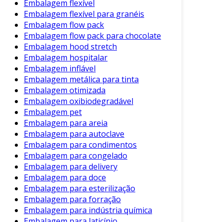
compactas, otimizando o uso do transporte.
Embalagem flexível
Embalagem flexível para granéis
Aplicações da Cinta de Embalagem
Embalagem flow pack
Embalagem flow pack para chocolate
As cintas de embalagem são amplamente
Embalagem hood stretch
utilizadas em diversos setores. Essa
Embalagem hospitalar
versatilidade a torna uma escolha popular em
Embalagem inflável
ambientes industriais e comerciais. Entre as
Embalagem metálica para tinta
aplicações mais comuns, destacam-se:
Embalagem otimizada
Embalagem oxibiodegradável
Transporte de Mercadorias
: Ideal para
Embalagem pet
manter paletes e caixas unidas durante o
Embalagem para areia
transporte.
Embalagem para autoclave
Embalagem para condimentos
Armazenamento
: Utilizada em armazéns
Embalagem para congelado
para proteger cargas empilhadas.
Embalagem para delivery
Lógica e Distribuição
: Essencial em
Embalagem para doce
centros de distribuição para preparar
Embalagem para esterilização
cargas para expedição.
Embalagem para forração
Embalagem para indústria química
Por outro lado, as cintas de embalagem
Embalagem para laticínio