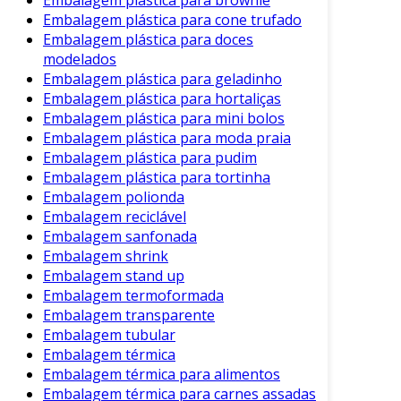
em prolongar a vida útil e manter a qualidade
Embalagem plástica para cone trufado
dos alimentos é incomparável. Além disso, a
Embalagem plástica para doces
versatilidade de aplicação em diversas
modelados
indústrias a torna uma escolha popular.
Embalagem plástica para geladinho
Embalagem plástica para hortaliças
Em resumo
, ao optar pela embalagem a vácuo,
Embalagem plástica para mini bolos
empresas e consumidores se beneficiam de
Embalagem plástica para moda praia
produtos mais frescos e duradouros. Portanto,
Embalagem plástica para pudim
ao considerar as opções de embalagem, a
Embalagem plástica para tortinha
escolha do vácuo deve ser uma prioridade,
Embalagem polionda
especialmente para aqueles que buscam
Embalagem reciclável
otimizar a conservação e a apresentação de
Embalagem sanfonada
seus produtos.
Embalagem shrink
Embalagem stand up
Embalagem termoformada
Embalagem transparente
Embalagem tubular
Embalagem térmica
Embalagem térmica para alimentos
Embalagem térmica para carnes assadas