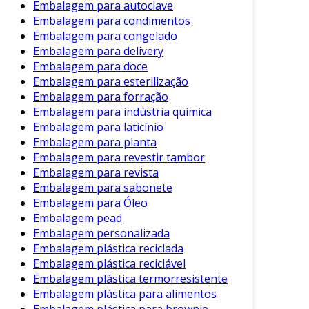
Embalagem para autoclave
Existem várias tecnologias disponíveis para a
Embalagem para condimentos
embalagem a vácuo. Algumas delas incluem:
Embalagem para congelado
Embalagem para delivery
Máquinas de Selagem a Vácuo
:
Embalagem para doce
Equipamentos que aspiram o ar e selam a
Embalagem para esterilização
embalagem de forma automática.
Embalagem para forração
Embalagem para indústria química
Sacolas de Vácuo
: Inovações que facilitam
Embalagem para laticínio
o processo em casa, permitindo que os
Embalagem para planta
consumidores embalem seus alimentos de
Embalagem para revestir tambor
forma prática.
Embalagem para revista
Embalagem para sabonete
Essas tecnologias proporcionam facilidade e
Embalagem para Óleo
eficiência, sendo cada vez mais populares entre
Embalagem pead
consumidores e empresas.
Embalagem personalizada
Considerações Finais
Embalagem plástica reciclada
Embalagem plástica reciclável
A embalagem a vácuo é uma solução valiosa
Embalagem plástica termorresistente
Embalagem plástica para alimentos
para a preservação de produtos. Sua eficácia
Embalagem plástica para brownie