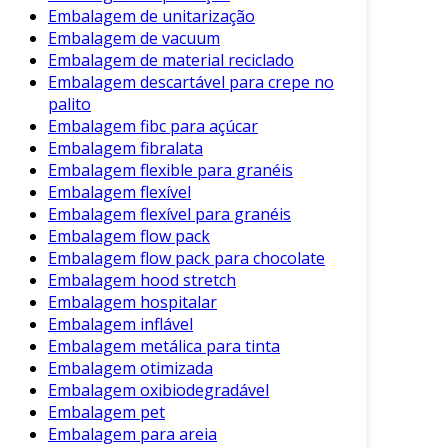
conforme o setor. No setor alimentício, essa
Embalagem de unitarização
técnica é amplamente aplicada em:
Embalagem de vacuum
Embalagem de material reciclado
Carnes e Peixes
: A embalagem a vácuo
Embalagem descartável para crepe no
impede a oxidação e a perda de umidade.
palito
Isso garante frescor e sabor por mais
Embalagem fibc para açúcar
tempo.
Embalagem fibralata
Embalagem flexible para granéis
Queijos e Embutidos
: Produtos lácteos e
Embalagem flexível
embutidos também se beneficiam da
Embalagem flexível para granéis
modalidade, já que a técnica preserva a
Embalagem flow pack
textura e o sabor.
Embalagem flow pack para chocolate
Embalagem hood stretch
Por outro lado, em indústrias não alimentícias,
Embalagem hospitalar
como a farmacêutica, a embalagem a vácuo
Embalagem inflável
protege medicamentos e insumos sensíveis à
Embalagem metálica para tinta
umidade e ao ar.
Embalagem otimizada
Embalagem oxibiodegradável
Tecnologias Relacionadas à
Embalagem pet
Embalagem a Vácuo
Embalagem para areia