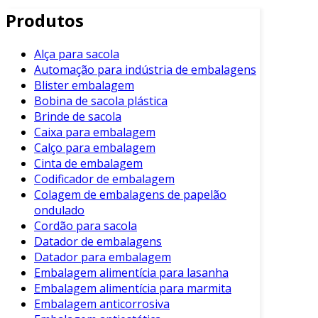
empregada não apenas na indústria
Produtos
alimentícia, mas também em setores como o
farmacêutico e o químico.
Alça para sacola
A remoção do ar é fundamental, pois muitos
Automação para indústria de embalagens
produtos deterioram-se rapidamente devido à
Blister embalagem
presença de oxigênio, um dos principais
Bobina de sacola plástica
agentes de oxidação. Essa maneira de embalar
Brinde de sacola
Caixa para embalagem
aumenta consideravelmente a vida útil dos
Calço para embalagem
produtos.
Cinta de embalagem
Benefícios da Embalagem a Vácuo
Codificador de embalagem
Colagem de embalagens de papelão
Entre as principais vantagens da embalagem a
ondulado
vácuo, podemos destacar:
Cordão para sacola
Datador de embalagens
Aumento da Durabilidade
: A ausência de
Datador para embalagem
oxigênio inibe o crescimento de bactérias
Embalagem alimentícia para lasanha
e fungos, prolongando a vida útil dos
Embalagem alimentícia para marmita
alimentos.
Embalagem anticorrosiva