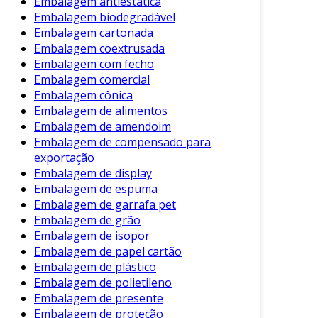
Embalagem antiestática
Preservação do Sabor e Aroma
: Os
Embalagem biodegradável
sabores e aromas dos produtos ficam
Embalagem cartonada
mais intensos, pois eles não se evaporam
Embalagem coextrusada
na presença de ar.
Embalagem com fecho
Embalagem comercial
Economia de Espaço
: A embalagem a
Embalagem cônica
vácuo reduz o volume dos produtos,
Embalagem de alimentos
facilitando o armazenamento.
Embalagem de amendoim
Proteção contra Contaminantes
: Os
Embalagem de compensado para
produtos ficam mais protegidos contra
exportação
umidade, pó e contaminantes.
Embalagem de display
Embalagem de espuma
Além destes benefícios, a embalagem a vácuo
Embalagem de garrafa pet
proporciona uma apresentação mais atraente
Embalagem de grão
dos produtos. Este aspecto é especialmente
Embalagem de isopor
Embalagem de papel cartão
importante para o comércio varejista.
Embalagem de plástico
Aplicações da Embalagem a Vácuo
Embalagem de polietileno
Embalagem de presente
A utilização da embalagem a vácuo varia
Embalagem de proteção