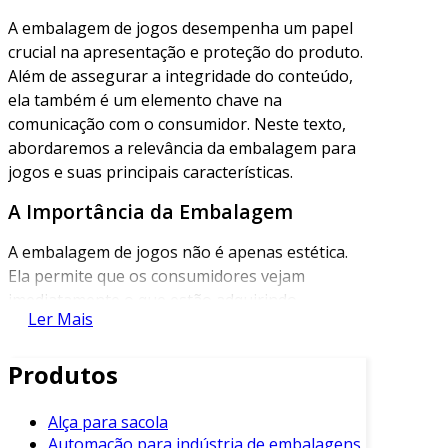
A embalagem de jogos desempenha um papel
crucial na apresentação e proteção do produto.
Além de assegurar a integridade do conteúdo,
ela também é um elemento chave na
comunicação com o consumidor. Neste texto,
abordaremos a relevância da embalagem para
jogos e suas principais características.
A Importância da Embalagem
A embalagem de jogos não é apenas estética.
Ela permite que os consumidores vejam
imediatamente o que estão adquirindo.
Ler Mais
Portanto, a primeira impressão gerada pela
embalagem pode influenciar a decisão de
Produtos
compra.
Além disso, a embalagem serve para proteger
Alça para sacola
as peças internas. Jogos, especialmente os de
Automação para indústria de embalagens