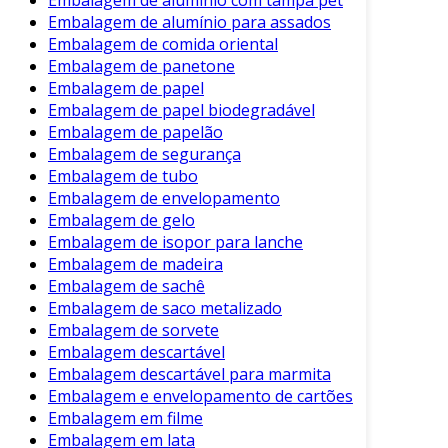
Embalagem de alumínio com tampa pet
Conclusão
Embalagem de alumínio para assados
Embalagem de comida oriental
A embalagem de jogos é um aspecto vital que
Embalagem de panetone
não pode ser negligenciado. Ela não apenas
Embalagem de papel
protege os componentes, mas também
Embalagem de papel biodegradável
influencia a percepção e a decisão de compra
Embalagem de papelão
do consumidor. Portanto, ao desenvolver
Embalagem de segurança
jogos, refletir sobre a embalagem é um passo
Embalagem de tubo
essencial.
Embalagem de envelopamento
Embalagem de gelo
Em resumo, a combinação de materiais
Embalagem de isopor para lanche
adequados, design atrativo, informações claras
Embalagem de madeira
e preocupações ambientais resultam em uma
Embalagem de sachê
embalagem que não apenas chama a atenção,
Embalagem de saco metalizado
mas também oferece valor real ao consumidor.
Embalagem de sorvete
Assim, investir em uma embalagem de
Embalagem descartável
qualidade é uma estratégia acertada para
Embalagem descartável para marmita
Embalagem e envelopamento de cartões
qualquer empresa do setor.
Embalagem em filme
Embalagem em lata