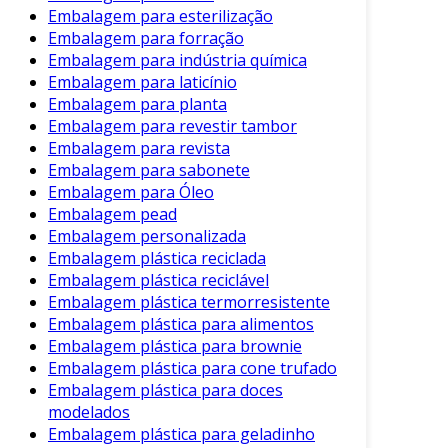
protege, mas também oferece diversos
Embalagem para esterilização
benefícios:
Embalagem para forração
Embalagem para indústria química
Entre eles, destacam-se:
Embalagem para laticínio
Embalagem para planta
Atração do Cliente
: Embalagens bem
Embalagem para revestir tambor
projetadas atraem mais atenção nas
Embalagem para revista
prateleiras.
Embalagem para sabonete
Embalagem para Óleo
Facilitam a Armazenagem
: Designs
Embalagem pead
otimizados permitem melhor
Embalagem personalizada
empilhamento e armazenamento.
Embalagem plástica reciclada
Experiência do Usuário
: Uma boa
Embalagem plástica reciclável
embalagem melhora a experiência de
Embalagem plástica termorresistente
Embalagem plástica para alimentos
unboxing, gerando uma impressão
Embalagem plástica para brownie
positiva.
Embalagem plástica para cone trufado
Além disso
Embalagem plástica para doces
modelados
Boas embalagens podem aumentar a fidelidade
Embalagem plástica para geladinho