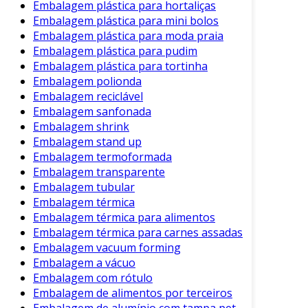
do cliente. Quando o consumidor sente que o
Embalagem plástica para hortaliças
produto é bem protegido e atrativo, há maior
Embalagem plástica para mini bolos
Embalagem plástica para moda praia
chance de recompra.
Embalagem plástica para pudim
Exemplos Práticos de Uso
Embalagem plástica para tortinha
Embalagem polionda
Um bom exemplo de embalagem é o jogo
Embalagem reciclável
"Catan". Sua embalagem de cartão robusto
Embalagem sanfonada
protege peças delicadas, enquanto o design
Embalagem shrink
envolvente destaca a temática do jogo. Por
Embalagem stand up
Embalagem termoformada
outro lado, jogos como "Gloom" utilizam
Embalagem transparente
tampas metálicas para um visual exclusivo e
Embalagem tubular
funcional.
Embalagem térmica
Embalagem térmica para alimentos
Além disso, muitos jogos modernos têm
Embalagem térmica para carnes assadas
incorporado sistemas de encaixe que facilitam a
Embalagem vacuum forming
organização das peças. Isso melhora ainda
Embalagem a vácuo
mais a experiência do usuário, pois torna a
Embalagem com rótulo
montagem e desmontagem mais práticas.
Embalagem de alimentos por terceiros