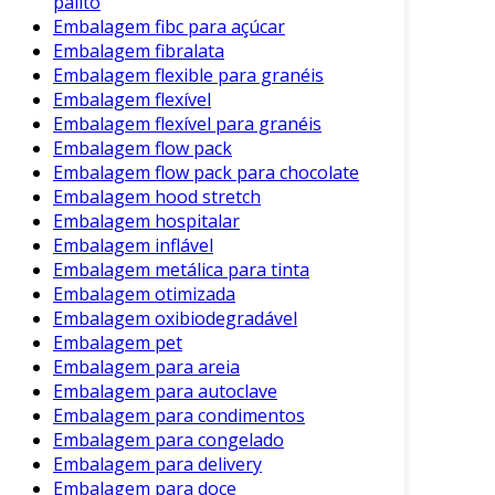
palito
jogo, são indispensáveis.
Embalagem fibc para açúcar
Embalagem fibralata
Adicionalmente, informações como idade
Embalagem flexible para granéis
recomendada, número de jogadores e tempo
Embalagem flexível
de jogo devem ser claramente exibidos. Esses
Embalagem flexível para granéis
detalhes ajudam o consumidor a identificar
Embalagem flow pack
Embalagem flow pack para chocolate
rapidamente se o jogo é apropriado.
Embalagem hood stretch
4. Sustentabilidade
Embalagem hospitalar
Embalagem inflável
A crescente preocupação ambiental tem
Embalagem metálica para tinta
impulsionado a demanda por embalagens
Embalagem otimizada
sustentáveis. Esse aspecto pode ser um
Embalagem oxibiodegradável
diferencial competitivo. Assim, empresas que
Embalagem pet
Embalagem para areia
utilizam materiais recicláveis ou biodegradáveis
Embalagem para autoclave
são mais valorizadas pelos consumidores.
Embalagem para condimentos
Benefícios da Boa Embalagem
Embalagem para congelado
Embalagem para delivery
Uma embalagem adequada não apenas
Embalagem para doce