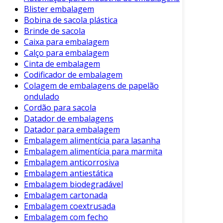
tabuleiro, podem conter componentes frágeis,
Blister embalagem
como cartas e figuras. Embalagens bem
Bobina de sacola plástica
projetadas garantem que esses itens não
Brinde de sacola
Caixa para embalagem
sejam danificados antes da compra.
Calço para embalagem
Características da Embalagem de
Cinta de embalagem
Jogos
Codificador de embalagem
Colagem de embalagens de papelão
As embalagens de jogos variam em design,
ondulado
materiais e funcionalidades. Aqui estão
Cordão para sacola
algumas características essenciais a serem
Datador de embalagens
Datador para embalagem
consideradas:
Embalagem alimentícia para lasanha
1. Material
Embalagem alimentícia para marmita
Embalagem anticorrosiva
Os materiais usados nas embalagens de jogos
Embalagem antiestática
são diversificados. Entre eles estão:
Embalagem biodegradável
Embalagem cartonada
Cartão
: Comum para jogos de tabuleiro,
Embalagem coextrusada
oferece boa proteção.
Embalagem com fecho