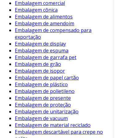
Embalagem comercial
Plástico
: Utilizado para jogos que exigem
Embalagem cônica
maior durabilidade.
Embalagem de alimentos
Metal
: Usado em edições especiais,
Embalagem de amendoim
agrega valor e proteção.
Embalagem de compensado para
exportação
2. Tamanho e Forma
Embalagem de display
Embalagem de espuma
O tamanho e a forma da embalagem devem se
Embalagem de garrafa pet
adequar ao conteúdo. Isso evita que as peças
Embalagem de grão
se movam durante o transporte.
Embalagem de isopor
Consequentemente, um ajuste perfeito
Embalagem de papel cartão
minimiza o risco de danos e oferece uma
Embalagem de plástico
experiência de unboxing agradável.
Embalagem de polietileno
Embalagem de presente
3. Design Visual
Embalagem de proteção
Embalagem de unitarização
O design visual é fundamental. Uma
Embalagem de vacuum
embalagem atraente pode chamar a atenção
Embalagem de material reciclado
em lojas e plataformas digitais. Elementos
Embalagem descartável para crepe no
gráficos envolventes, que refletem o tema do