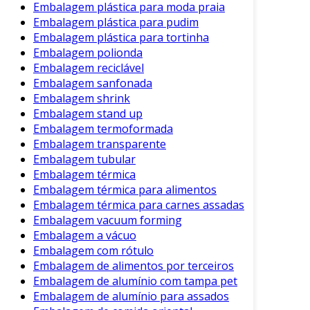
Embalagem plástica para moda praia
sustentável. Essa solução não apenas atende à
Embalagem plástica para pudim
crescente demanda por produtos ecológicos,
Embalagem plástica para tortinha
mas também oferece benefícios práticos para
Embalagem polionda
empresas e consumidores.
Embalagem reciclável
Embalagem sanfonada
Portanto
, optar por embalagens
Embalagem shrink
biodegradáveis é uma escolha que repercute
Embalagem stand up
positivamente no meio ambiente e contribui
Embalagem termoformada
para a imagem responsável das marcas. Como
Embalagem transparente
resultado, os consumidores se sentem mais
Embalagem tubular
conectados a marcas que demonstram
Embalagem térmica
responsabilidade ambiental.
Embalagem térmica para alimentos
Embalagem térmica para carnes assadas
Em suma
, a embalagem de papel
Embalagem vacuum forming
biodegradável é uma alternativa viável e
Embalagem a vácuo
necessária em um mundo que clama por
Embalagem com rótulo
práticas mais sustentáveis. À medida que mais
Embalagem de alimentos por terceiros
empresas adotam essa abordagem, a
Embalagem de alumínio com tampa pet
esperança é que a conscientização ambiental
Embalagem de alumínio para assados