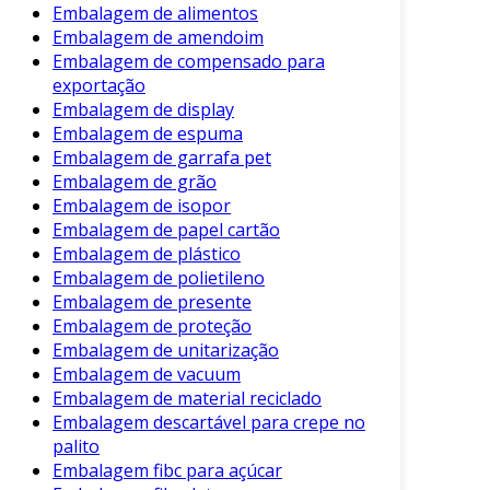
decomposição ocorre em um prazo de 90
Embalagem de alimentos
Embalagem de amendoim
a 180 dias em condições ideais.
Embalagem de compensado para
Versatilidade:
Disponíveis em diversas
exportação
formas, como sacos, caixas e envelopes,
Embalagem de display
adaptam-se a diferentes produtos.
Embalagem de espuma
Embalagem de garrafa pet
Customização:
Podem ser facilmente
Embalagem de grão
personalizadas, permitindo que as
Embalagem de isopor
empresas façam branding de forma eficaz.
Embalagem de papel cartão
Custo-efetividade:
Muitas vezes, são
Embalagem de plástico
competitivas em preço em relação às
Embalagem de polietileno
embalagens plásticas tradicionais.
Embalagem de presente
Embalagem de proteção
Esses benefícios fazem das embalagens de
Embalagem de unitarização
papel biodegradável uma escolha inteligente
Embalagem de vacuum
para empresas que buscam adotar práticas
Embalagem de material reciclado
Embalagem descartável para crepe no
mais sustentáveis.
palito
Aplicações e Cenários de Uso
Embalagem fibc para açúcar