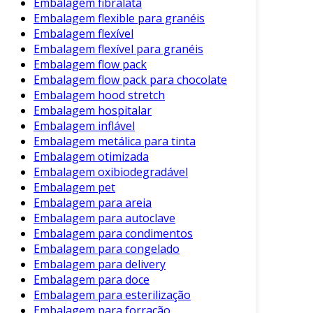
Embalagem fibralata
As embalagens de papel biodegradável são
Embalagem flexible para granéis
amplamente utilizadas em diferentes setores.
Embalagem flexível
Por exemplo, no setor alimentício, elas são
Embalagem flexível para granéis
ideais para embalar produtos como
Embalagem flow pack
Embalagem flow pack para chocolate
sanduíches, saladas e doces. Além disso, se
Embalagem hood stretch
tornam uma escolha popular em lojas de
Embalagem hospitalar
produtos naturais e em eventos que priorizam
Embalagem inflável
a sustentabilidade.
Embalagem metálica para tinta
Embalagem otimizada
Outro exemplo é no comércio de vestuário,
Embalagem oxibiodegradável
onde as embalagens de papel reciclável são
Embalagem pet
utilizadas para proteger e apresentar produtos
Embalagem para areia
de maneira ecológica. Essa adaptabilidade a
Embalagem para autoclave
diferentes contextos é uma das razões pelas
Embalagem para condimentos
quais as embalagens biodegradáveis estão em
Embalagem para congelado
ascensão.
Embalagem para delivery
Embalagem para doce
Considerações sobre a Manutenção e
Embalagem para esterilização
Armazenagem
Embalagem para forração