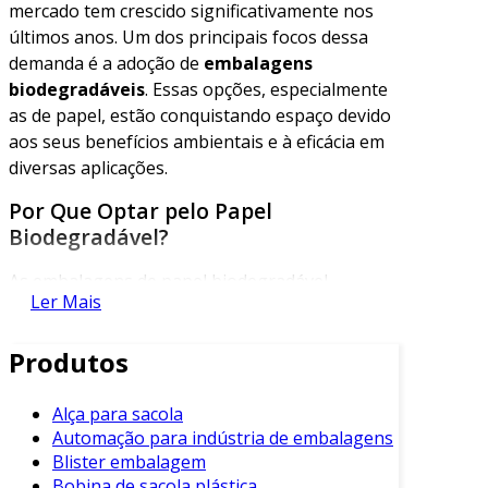
mercado tem crescido significativamente nos
últimos anos. Um dos principais focos dessa
demanda é a adoção de
embalagens
biodegradáveis
. Essas opções, especialmente
as de papel, estão conquistando espaço devido
aos seus benefícios ambientais e à eficácia em
diversas aplicações.
Por Que Optar pelo Papel
Biodegradável?
As embalagens de papel biodegradável
Ler Mais
apresentam várias vantagens. Em primeiro
lugar, elas contribuem para a redução do
Produtos
impacto ambiental. O papel biodegradável
decompõe-se naturalmente no ambiente, ao
contrário das opções plásticas, que podem
Alça para sacola
Automação para indústria de embalagens
levar centenas de anos para se decompor.
Blister embalagem
Além disso, a produção dessas embalagens
Bobina de sacola plástica