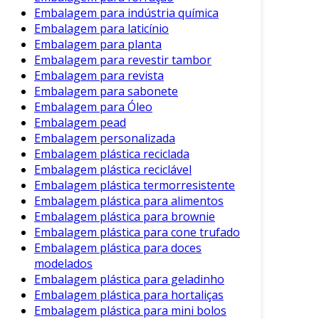
Embalagem para indústria química
É importante lembrar que, embora as
Embalagem para laticínio
embalagens de papel biodegradável sejam uma
Embalagem para planta
opção sustentável, elas requerem cuidados
Embalagem para revestir tambor
específicos. O armazenamento deve ser feito
Embalagem para revista
em locais secos e protegidos da umidade. Isso
Embalagem para sabonete
garante que as propriedades do papel sejam
Embalagem para Óleo
mantidas, evitando danos que possam
Embalagem pead
Embalagem personalizada
comprometer a integridade do produto.
Embalagem plástica reciclada
Além disso, as empresas devem educar seus
Embalagem plástica reciclável
colaboradores sobre como manusear essas
Embalagem plástica termorresistente
Embalagem plástica para alimentos
embalagens adequadamente. Dessa forma,
Embalagem plástica para brownie
maximiza-se a durabilidade e a eficiência do
Embalagem plástica para cone trufado
material.
Embalagem plástica para doces
Conclusão
modelados
Embalagem plástica para geladinho
A adoção de embalagens de papel
Embalagem plástica para hortaliças
biodegradável é uma aposta no futuro
Embalagem plástica para mini bolos