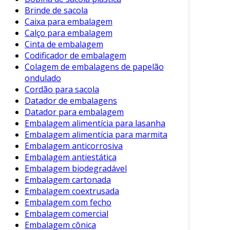
utiliza materiais menos poluentes. Isso se
Brinde de sacola
Caixa para embalagem
traduz em um ciclo de vida mais sustentável.
Calço para embalagem
Adicionalmente, as embalagens de papel estão
Cinta de embalagem
disponíveis em diferentes formatos e
Codificador de embalagem
tamanhos, atendendo a variadas necessidades
Colagem de embalagens de papelão
do setor industrial.
ondulado
Cordão para sacola
Benefícios das Embalagens de Papel
Datador de embalagens
Biodegradável
Datador para embalagem
Embalagem alimentícia para lasanha
Ao considerar o uso de embalagens de papel
Embalagem alimentícia para marmita
biodegradável, algumas vantagens específicas
Embalagem anticorrosiva
se destacam. Veja a seguir alguns dos
Embalagem antiestática
principais benefícios:
Embalagem biodegradável
Embalagem cartonada
Sustentabilidade Ambiental:
Feitas a
Embalagem coextrusada
partir de fontes renováveis, ajudam na
Embalagem com fecho
conservação de recursos naturais.
Embalagem comercial
Decomposição Rápida:
Sua
Embalagem cônica