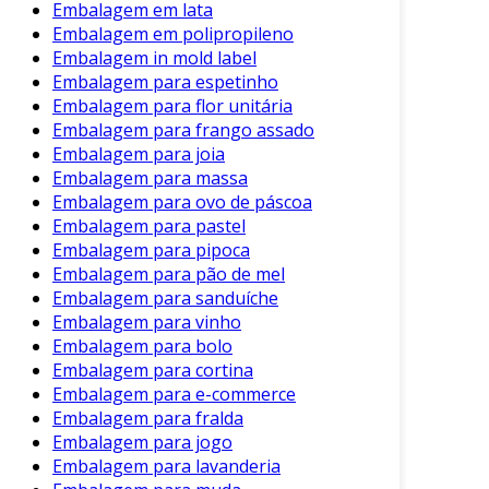
adaptáveis às demandas contemporâneas do
Embalagem em lata
mercado. Portanto, a escolha pela embalagem
Embalagem em polipropileno
Embalagem in mold label
plástica é, sem dúvida, uma decisão com
Embalagem para espetinho
impacto significativo na operação e no meio
Embalagem para flor unitária
ambiente.
Embalagem para frango assado
Embalagem para joia
Embalagem para massa
Embalagem para ovo de páscoa
Embalagem para pastel
Embalagem para pipoca
Embalagem para pão de mel
Embalagem para sanduíche
Embalagem para vinho
Embalagem para bolo
Embalagem para cortina
Embalagem para e-commerce
Embalagem para fralda
Embalagem para jogo
Embalagem para lavanderia