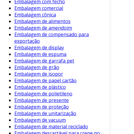
Tipos de Plásticos Utilizados
Embalagem com fecho
Embalagem comercial
Os frascos plásticos podem ser fabricados a
Embalagem cônica
partir de diferentes tipos de materiais, cada um
Embalagem de alimentos
Embalagem de amendoim
possuindo propriedades específicas. Os mais
Embalagem de compensado para
comuns são:
exportação
Polietileno (PE)
: Usado para frascos de
Embalagem de display
Embalagem de espuma
detergentes e produtos químicos. É leve e
Embalagem de garrafa pet
resistente.
Embalagem de grão
Polipropileno (PP)
: Ideal para produtos
Embalagem de isopor
alimentícios, pois oferece alta resistência
Embalagem de papel cartão
térmica.
Embalagem de plástico
Embalagem de polietileno
Tereftalato de Polietileno (PET)
:
Embalagem de presente
Excelente para bebidas e produtos
Embalagem de proteção
farmacêuticos, por sua boa barreira de
Embalagem de unitarização
oxigênio.
Embalagem de vacuum
Embalagem de material reciclado
Cada tipo de plástico oferece vantagens
Embalagem descartável para crepe no