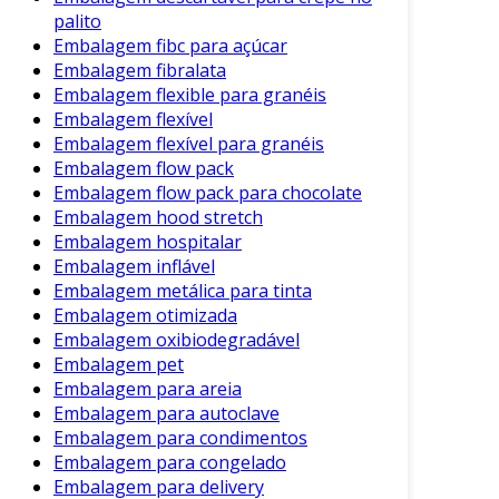
importantes dependendo da aplicação
palito
desejada. Portanto, a escolha do material
Embalagem fibc para açúcar
adequado é crucial.
Embalagem fibralata
Embalagem flexible para granéis
Aplicações em Diversos Setores
Embalagem flexível
Embalagem flexível para granéis
As embalagens plásticas para frascos são
Embalagem flow pack
utilizadas em setores diversos, refletindo sua
Embalagem flow pack para chocolate
flexibilidade. Algumas aplicações incluem:
Embalagem hood stretch
Embalagem hospitalar
Cosméticos
: Para cremes, loções e
Embalagem inflável
perfumes, os frascos plásticos oferecem
Embalagem metálica para tinta
design atrativo e funcionalidade.
Embalagem otimizada
Alimentos e Bebidas
: Frascos de PET são
Embalagem oxibiodegradável
frequentemente utilizados por serem
Embalagem pet
Embalagem para areia
seguros e práticos.
Embalagem para autoclave
Produtos Farmacêuticos
: Garantem a
Embalagem para condimentos
proteção e a integridade dos
Embalagem para congelado
medicamentos, além de possuírem
Embalagem para delivery