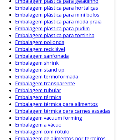
Embalagem plástica para geladinho
Além disso, a leveza dos frascos plásticos
Embalagem plástica para hortaliças
significa que menos energia é consumida no
Embalagem plástica para mini bolos
transporte, resultando em uma pegada de
Embalagem plástica para moda praia
carbono reduzida.
Embalagem plástica para pudim
Embalagem plástica para tortinha
Desafios e Alternativas Sustentáveis
Embalagem polionda
Embalagem reciclável
Apesar de suas vantagens, a embalagem
Embalagem sanfonada
plástica enfrenta críticas quanto à questão da
Embalagem shrink
poluição e do desperdício. Portanto, muitas
Embalagem stand up
empresas estão investindo em alternativas
Embalagem termoformada
sustentáveis. Algumas soluções incluem:
Embalagem transparente
Embalagem tubular
Plásticos Biodegradáveis
: Produzidos a
Embalagem térmica
partir de fontes naturais, oferecidos como
Embalagem térmica para alimentos
uma alternativa ecológica.
Embalagem térmica para carnes assadas
Embalagem vacuum forming
Programas de Reciclagem
: Incentivos
Embalagem a vácuo
para que consumidores e indústrias
Embalagem com rótulo
devolvam as embalagens plásticas para
Embalagem de alimentos por terceiros