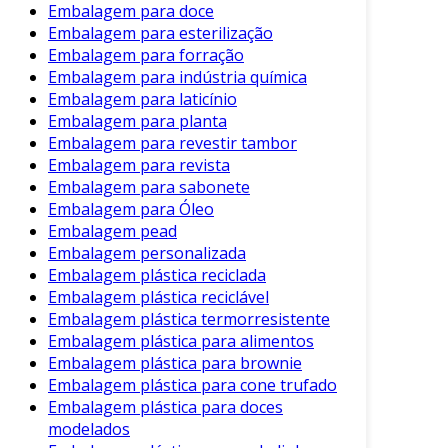
tampas de segurança.
Embalagem para doce
Embalagem para esterilização
Produtos Químicos
: Embalagens
Embalagem para forração
robustas para produtos que necessitam
Embalagem para indústria química
de proteção extra.
Embalagem para laticínio
Embalagem para planta
A diversidade de aplicações evidencia a
Embalagem para revestir tambor
importância da embalagem plástica em nosso
Embalagem para revista
dia a dia.
Embalagem para sabonete
Embalagem para Óleo
Considerações sobre Acessibilidade e
Embalagem pead
Custo
Embalagem personalizada
Embalagem plástica reciclada
Adicionalmente, as embalagens plásticas
Embalagem plástica reciclável
apresentam um custo-benefício notável. O
Embalagem plástica termorresistente
processo de fabricação é menos oneroso em
Embalagem plástica para alimentos
comparação com outras modalidades, como
Embalagem plástica para brownie
vidro ou metal. Isso a torna uma escolha
Embalagem plástica para cone trufado
preferencial para empresas que buscam
Embalagem plástica para doces
economizar sem comprometer a qualidade.
modelados