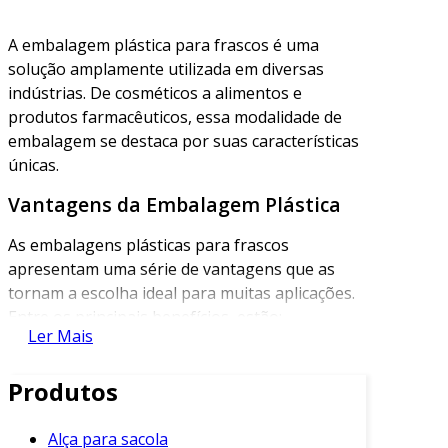
A embalagem plástica para frascos é uma
solução amplamente utilizada em diversas
indústrias. De cosméticos a alimentos e
produtos farmacêuticos, essa modalidade de
embalagem se destaca por suas características
únicas.
Vantagens da Embalagem Plástica
As embalagens plásticas para frascos
apresentam uma série de vantagens que as
tornam a escolha ideal para muitas aplicações.
Entre os principais benefícios, estão:
Ler Mais
Leveza
: Frascos plásticos são
significativamente mais leves que os de
Produtos
vidro, facilitando o transporte e
diminuindo os custos.
Alça para sacola