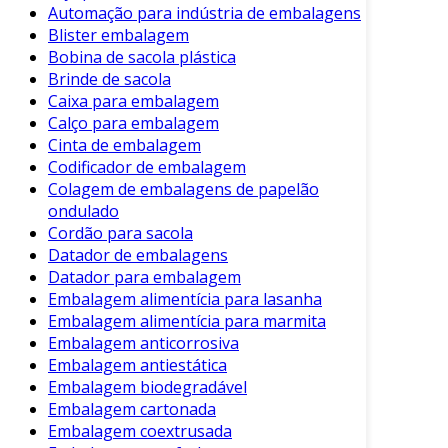
Automação para indústria de embalagens
Durabilidade
: A resistência a impactos e
Blister embalagem
quebras reduz perdas durante o
Bobina de sacola plástica
manuseio e transporte.
Brinde de sacola
Versatilidade
: Disponíveis em diversas
Caixa para embalagem
formas e tamanhos, atendem diferentes
Calço para embalagem
necessidades do mercado.
Cinta de embalagem
Codificador de embalagem
Facilidade de Fechamento
: Muitos
Colagem de embalagens de papelão
frascos plásticos são projetados para ter
ondulado
tampas que asseguram a hermeticidade,
Cordão para sacola
garantindo a integridade do produto.
Datador de embalagens
Datador para embalagem
Reciclabilidade
: Muitas opções de
Embalagem alimentícia para lasanha
plásticos são recicláveis, contribuindo
Embalagem alimentícia para marmita
para a sustentabilidade ambiental.
Embalagem anticorrosiva
Embalagem antiestática
Essas características tornam a embalagem
Embalagem biodegradável
plástica uma escolha atrativa para diversos
Embalagem cartonada
setores.
Embalagem coextrusada