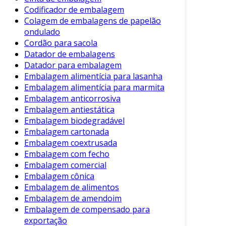
Estrutura
Codificador de embalagem
Colagem de embalagens de papelão
A embalagem é geralmente fabricada em
ondulado
papelão ou plástico, apresentando uma
Cordão para sacola
composição que garante resistência. Sua
Datador de embalagens
estrutura em formato sanfonado proporciona
Datador para embalagem
uma absorção eficiente de choques. Isso reduz
Embalagem alimentícia para lasanha
o risco de danos, especialmente em produtos
Embalagem alimentícia para marmita
delicados, como eletrônicos e vidros.
Embalagem anticorrosiva
Embalagem antiestática
Benefícios da Embalagem Sanfonada
Embalagem biodegradável
Embalagem cartonada
A escolha pela embalagem sanfonada oferece
Embalagem coextrusada
uma série de vantagens. Aqui estão alguns dos
Embalagem com fecho
principais benefícios:
Embalagem comercial
Embalagem cônica
Proteção Superior
: O design sanfonado
Embalagem de alimentos
absorve impactos, garantindo que o
Embalagem de amendoim
produto chegue intacto ao destino.
Embalagem de compensado para
Versatilidade
: Adaptável a diferentes
exportação