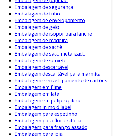
Embalagem de papelão
seguros e prontos para serem entregues ao
Embalagem de segurança
consumidor final.
Embalagem de tubo
Embalagem de envelopamento
Embalagem de gelo
Embalagem de isopor para lanche
Embalagem de madeira
Embalagem de sachê
Embalagem de saco metalizado
Embalagem de sorvete
Embalagem descartável
Embalagem descartável para marmita
Embalagem e envelopamento de cartões
Embalagem em filme
Embalagem em lata
Embalagem em polipropileno
Embalagem in mold label
Embalagem para espetinho
Embalagem para flor unitária
Embalagem para frango assado
Embalagem para joia