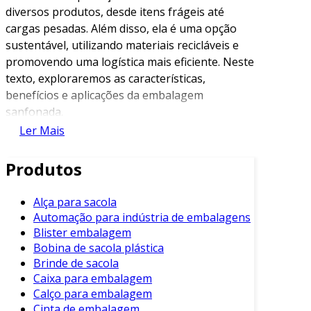
diversos produtos, desde itens frágeis até
cargas pesadas. Além disso, ela é uma opção
sustentável, utilizando materiais recicláveis e
promovendo uma logística mais eficiente. Neste
texto, exploraremos as características,
benefícios e aplicações da embalagem
sanfonada.
Ler Mais
O que é Embalagem Sanfonada?
Produtos
A embalagem sanfonada é uma estrutura
flexível composta por camadas que se
expandem e se contraem, semelhante a um
Alça para sacola
Automação para indústria de embalagens
acordeão. Essa variação permite que a
Blister embalagem
embalagem se adapte a diferentes formas e
Bobina de sacola plástica
tamanhos de produtos. Sua principal função é
Brinde de sacola
proteger o conteúdo contra impactos e danos
Caixa para embalagem
durante o transporte e armazenamento.
Calço para embalagem
Cinta de embalagem