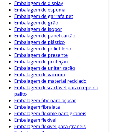
formatos e tamanhos de itens, ideal para
Embalagem de display
Embalagem de espuma
indústrias diversas.
Embalagem de garrafa pet
Sustentabilidade
: Produzida a partir de
Embalagem de grão
materiais recicláveis, contribui para a
Embalagem de isopor
redução de resíduos.
Embalagem de papel cartão
Embalagem de plástico
Economia de Espaço
: Pode ser
Embalagem de polietileno
compactada quando vazia, facilitando o
Embalagem de presente
armazenamento e transporte.
Embalagem de proteção
Facilidade de Uso
: As embalagens são
Embalagem de unitarização
leves e fáceis de manusear, agilizando o
Embalagem de vacuum
processo logístico.
Embalagem de material reciclado
Embalagem descartável para crepe no
Aplicações da Embalagem Sanfonada
palito
Embalagem fibc para açúcar
A embalagem sanfonada se destaca em várias
Embalagem fibralata
indústrias. Suas aplicações abrangem:
Embalagem flexible para granéis
Embalagem flexível
Setor de Alimentos
: Ideal para embalar
Embalagem flexível para granéis
produtos frágeis, como ovos e frutas,