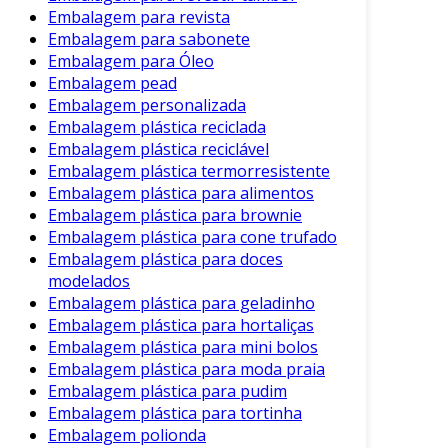
embalagem no mercado, a sanfonada se
Embalagem para revista
sobressai por suas características únicas. Veja a
Embalagem para sabonete
comparação com outros tipos de embalagens:
Embalagem para Óleo
Embalagem pead
Embalagens Retangulares
: Embora
Embalagem personalizada
sejam comuns, muitas vezes não se
Embalagem plástica reciclada
adaptam adequadamente a produtos de
Embalagem plástica reciclável
formas irregulares. A embalagem
Embalagem plástica termorresistente
Embalagem plástica para alimentos
sanfonada, por outro lado, se molda
Embalagem plástica para brownie
perfeitamente ao que precisa ser
Embalagem plástica para cone trufado
protegido.
Embalagem plástica para doces
Embalagens Plásticas Convencionais
:
modelados
Enquanto as plásticas podem ser menos
Embalagem plástica para geladinho
sustentáveis, a embalagem sanfonada é
Embalagem plástica para hortaliças
geralmente feita com papelão reciclado,
Embalagem plástica para mini bolos
Embalagem plástica para moda praia
contribuindo para práticas ambientais
Embalagem plástica para pudim
mais responsáveis.
Embalagem plástica para tortinha
Considerações Finais
Embalagem polionda