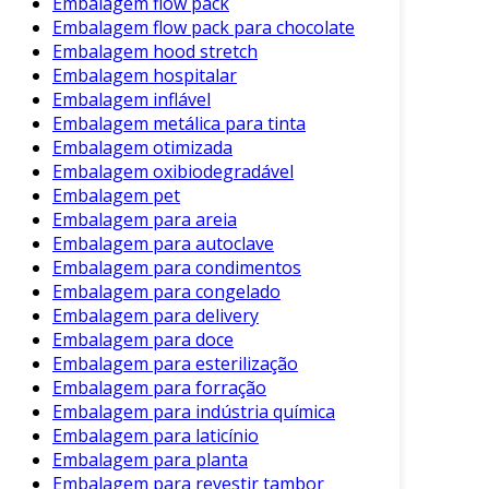
Embalagem flow pack
garantindo a integridade durante o
Embalagem flow pack para chocolate
transporte.
Embalagem hood stretch
Embalagem hospitalar
Eletrônicos
: Protege dispositivos
Embalagem inflável
eletrônicos, como smartphones e laptops,
Embalagem metálica para tinta
contra impactos e arranhões.
Embalagem otimizada
Materiais de Construção
: Usada para
Embalagem oxibiodegradável
embalar itens pesados e volumosos, como
Embalagem pet
Embalagem para areia
azulejos e vidros, proporcionando
Embalagem para autoclave
segurança.
Embalagem para condimentos
E-commerce
: Amplamente utilizada na
Embalagem para congelado
proteção de mercadorias enviadas
Embalagem para delivery
diretamente ao consumidor, garantindo
Embalagem para doce
produtos em perfeito estado.
Embalagem para esterilização
Embalagem para forração
Comparação com Outras Tipos de
Embalagem para indústria química
Embalagens
Embalagem para laticínio
Embalagem para planta
Embora existam diversas opções de
Embalagem para revestir tambor