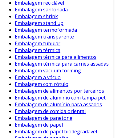
Embalagem reciclável
A embalagem sanfonada representa uma
Embalagem sanfonada
solução moderna e eficiente para desafios de
Embalagem shrink
proteção e armazenamento. Sua flexibilidade e
Embalagem stand up
Embalagem termoformada
resistência a tornam uma excelente escolha
Embalagem transparente
para diversas indústrias. Além dos benefícios
Embalagem tubular
mencionados, a sua sustentabilidade se destaca
Embalagem térmica
em um mundo que cada vez mais valoriza
Embalagem térmica para alimentos
práticas ecológicas.
Embalagem térmica para carnes assadas
Embalagem vacuum forming
Conclusão
Embalagem a vácuo
Embalagem com rótulo
Portanto, ao considerar opções de embalagem
Embalagem de alimentos por terceiros
para seus produtos, a sanfonada deve estar no
Embalagem de alumínio com tampa pet
topo da sua lista. A proteção eficaz, a
Embalagem de alumínio para assados
versatilidade e a contribuição para um meio
Embalagem de comida oriental
ambiente melhor fazem dela uma escolha
Embalagem de panetone
inteligente e responsável. Investir em
Embalagem de papel
embalagem sanfonada é gostar de ter a
Embalagem de papel biodegradável
certeza de que seus produtos estarão sempre