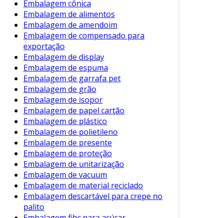
Embalagem cônica
Embalagem de alimentos
Esses benefícios tornam o mockup uma etapa
Embalagem de amendoim
crucial no desenvolvimento de produtos. Sua
Embalagem de compensado para
utilização pode influenciar diretamente a
exportação
aceitação do produto no mercado.
Embalagem de display
Embalagem de espuma
Aplicações do Mockup de Embalagem
Embalagem de garrafa pet
Embalagem de grão
Os mockups de embalagem podem ser
Embalagem de isopor
utilizados em diversas situações. Portanto,
Embalagem de papel cartão
algumas aplicações práticas incluem:
Embalagem de plástico
Embalagem de polietileno
Apresentações para Clientes:
Um
Embalagem de presente
mockup ajuda a ilustrar ideias para
Embalagem de proteção
clientes de forma mais tangível.
Embalagem de unitarização
Teste de Funcionalidade:
Permite avaliar
Embalagem de vacuum
como a embalagem interage com o
Embalagem de material reciclado
Embalagem descartável para crepe no
conteúdo e com o consumidor.
palito
Campanhas de Marketing:
Pode ser
Embalagem fibc para açúcar