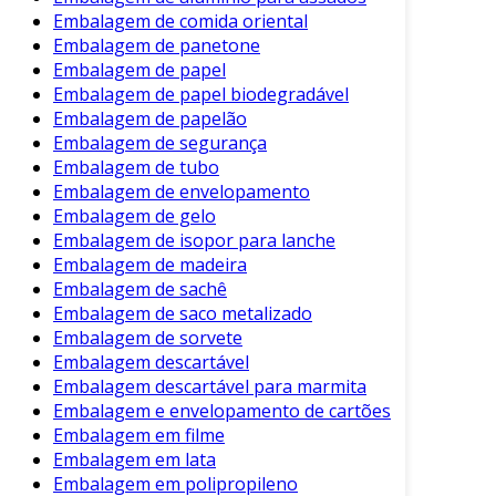
Considerações Finais
Embalagem de comida oriental
Embalagem de panetone
O mockup de embalagem é uma etapa crucial
Embalagem de papel
no desenvolvimento de produtos. Ele
Embalagem de papel biodegradável
proporciona uma visão clara do design final e
Embalagem de papelão
facilita ajustes antes da produção. Portanto,
Embalagem de segurança
investir tempo e recursos nessa fase pode
Embalagem de tubo
resultar em produtos mais bem-sucedidos no
Embalagem de envelopamento
mercado.
Embalagem de gelo
Embalagem de isopor para lanche
Além disso, garantir que a embalagem atenda
Embalagem de madeira
às expectativas dos consumidores é
Embalagem de sachê
fundamental. Um mockup bem elaborado pode
Embalagem de saco metalizado
ser a chave para um lançamento bem-sucedido.
Embalagem de sorvete
Embalagem descartável
Dessa forma, muitas empresas têm adotado o
Embalagem descartável para marmita
uso contínuo de mockups. Este recurso não só
Embalagem e envelopamento de cartões
aprimora o design, mas também potencializa a
Embalagem em filme
aceitação do produto pelo público-alvo. Assim,
Embalagem em lata
a utilização inteligente de mockups se torna
Embalagem em polipropileno