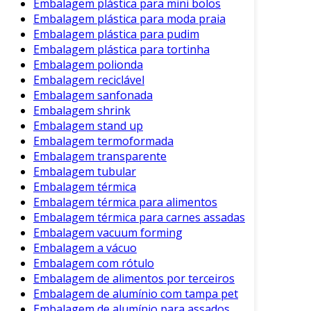
Embalagem plástica para mini bolos
considerar os seguintes passos:
Embalagem plástica para moda praia
Embalagem plástica para pudim
Definir o Design:
Antes de tudo, escolha
Embalagem plástica para tortinha
os elementos visuais que deseja incluir.
Embalagem polionda
Embalagem reciclável
Selecionar o Tipo de Mockup:
Decida se
Embalagem sanfonada
usará um mockup digital ou físico.
Embalagem shrink
Utilizar Software de Design:
Para
Embalagem stand up
mockups digitais, ferramentas como o
Embalagem termoformada
Adobe Illustrator são recomendadas.
Embalagem transparente
Embalagem tubular
Imprimir ou Produzir o Mockup:
Se
Embalagem térmica
optar por um mockup físico, faça a
Embalagem térmica para alimentos
impressão em um material apropriado.
Embalagem térmica para carnes assadas
Embalagem vacuum forming
Esta abordagem passo a passo garante que o
Embalagem a vácuo
mockup atenda às expectativas.
Embalagem com rótulo
Consequentemente, também prepara a
Embalagem de alimentos por terceiros
embalagem para o mercado.
Embalagem de alumínio com tampa pet
Embalagem de alumínio para assados