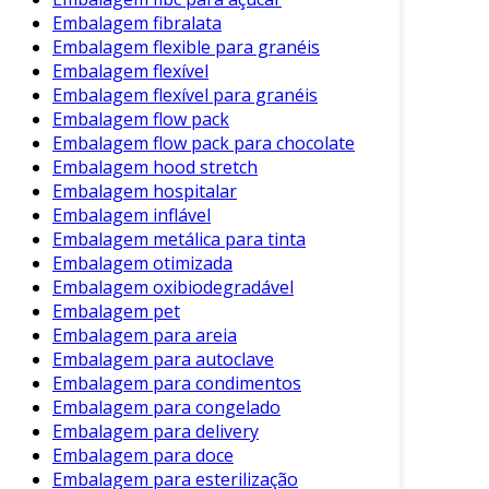
fundamental para anúncios e materiais
Embalagem fibralata
promocionais.
Embalagem flexible para granéis
Embalagem flexível
Treinamentos Internos:
Equipes podem
Embalagem flexível para granéis
usar mockups para entender processos
Embalagem flow pack
de manuseio e armazenamento.
Embalagem flow pack para chocolate
Embalagem hood stretch
Além disso, o uso de mockups na fase de
Embalagem hospitalar
desenvolvimento ajuda a alavancar o sucesso
Embalagem inflável
do produto. Portanto, quanto mais próximos os
Embalagem metálica para tinta
mockups estiverem da realidade, melhores são
Embalagem otimizada
as decisões tomadas.
Embalagem oxibiodegradável
Embalagem pet
Tipos de Mockups
Embalagem para areia
Embalagem para autoclave
Existem diferentes tipos de mockups que
Embalagem para condimentos
podem ser utilizados para embalagens. Entre
Embalagem para congelado
os principais, estão:
Embalagem para delivery
Embalagem para doce
Mockups Digitais:
Criados em softwares
Embalagem para esterilização
como Adobe Photoshop ou Illustrator,