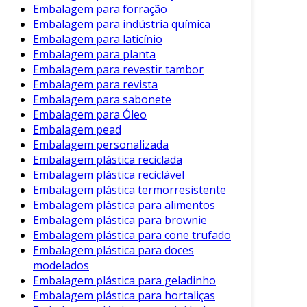
Embalagem para forração
são ideais para apresentações e
Embalagem para indústria química
propostas.
Embalagem para laticínio
Mockups Físicos:
Produzidos em
Embalagem para planta
materiais como papel ou papelão,
Embalagem para revestir tambor
Embalagem para revista
oferecem uma visão tátil da embalagem.
Embalagem para sabonete
Mockups 3D:
Utilizam impressão 3D para
Embalagem para Óleo
criar representações mais realistas do
Embalagem pead
produto.
Embalagem personalizada
Embalagem plástica reciclada
Essa variedade permite que as empresas
Embalagem plástica reciclável
escolham o que melhor se adapta às suas
Embalagem plástica termorresistente
necessidades.
Embalagem plástica para alimentos
Embalagem plástica para brownie
Como Criar um Mockup de
Embalagem plástica para cone trufado
Embalagem
Embalagem plástica para doces
modelados
Criar um mockup de embalagem pode parecer
Embalagem plástica para geladinho
desafiador, mas ao seguir algumas etapas, esse
Embalagem plástica para hortaliças
processo se torna mais simples. Você pode