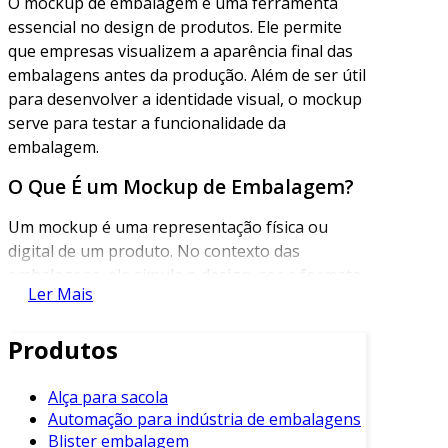
O mockup de embalagem é uma ferramenta
essencial no design de produtos. Ele permite
que empresas visualizem a aparência final das
embalagens antes da produção. Além de ser útil
para desenvolver a identidade visual, o mockup
serve para testar a funcionalidade da
embalagem.
O Que É um Mockup de Embalagem?
Um mockup é uma representação física ou
digital de um produto. No contexto das
embalagens, ele simula o design, cor e formato
Ler Mais
da embalagem. Isso ajuda stakeholders a
visualizar e entender o produto final.
Produtos
Esta representação pode ser criada através de
software de design ou impressa em 3D,
Alça para sacola
proporcionando uma experiência tátil. Essa
Automação para indústria de embalagens
interação física é fundamental, pois contribui
Blister embalagem