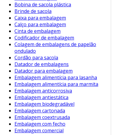
para ajustes antes da produção.
Bobina de sacola plástica
Brinde de sacola
Importância do Mockup de
Caixa para embalagem
Embalagem
Calço para embalagem
Cinta de embalagem
A criação de mockups de embalagem traz
Codificador de embalagem
diversos benefícios para as empresas. Entre
Colagem de embalagens de papelão
eles, destacam-se:
ondulado
Cordão para sacola
Visualização Antecipada:
Permite uma
Datador de embalagens
melhor apreciação do design final.
Datador para embalagem
Embalagem alimentícia para lasanha
Feedback Imediato:
Facilita a coleta de
Embalagem alimentícia para marmita
opiniões de clientes e equipes.
Embalagem anticorrosiva
Redução de Erros:
Minimiza erros de
Embalagem antiestática
impressão e design antes da produção em
Embalagem biodegradável
massa.
Embalagem cartonada
Embalagem coextrusada
Economia de Tempo e Recursos:
Evita
Embalagem com fecho
desperdícios ao confirmar detalhes
Embalagem comercial
essenciais na fase de design.