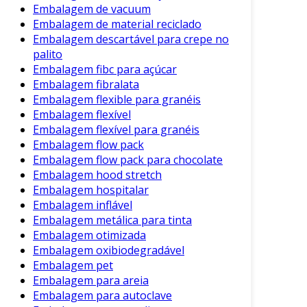
É importante entender como as sacolas
Embalagem de vacuum
biodegradáveis se comparam às sacolas
Embalagem de material reciclado
plásticas convencionais. A seguir,
Embalagem descartável para crepe no
apresentamos uma tabela que resume algumas
palito
diferenças principais:
Embalagem fibc para açúcar
Embalagem fibralata
Sacolas
Embalagem flexible para granéis
Sacolas
Características
Plásticas
Embalagem flexível
Biodegradáveis
Convencionais
Embalagem flexível para granéis
Tempo de
Meses a poucos
Centenas de
Embalagem flow pack
Decomposição
anos
anos
Embalagem flow pack para chocolate
Embalagem hood stretch
Impacto
Baixo
Alto
Embalagem hospitalar
Ambiental
Embalagem inflável
Matérias-
Derivadas de
Renováveis
Embalagem metálica para tinta
primas
petróleo
Embalagem otimizada
Limita-se à
Alta, mas
Embalagem oxibiodegradável
Reutilização
algumas
geralmente
Embalagem pet
soluções
não prática
Embalagem para areia
Embalagem para autoclave
Como podemos ver, a escolha entre sacolas