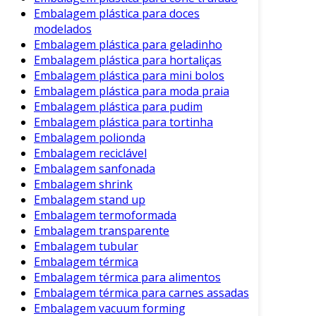
cumpram seu propósito, algumas práticas
Embalagem plástica para doces
devem ser seguidas:
modelados
Embalagem plástica para geladinho
Descartar Corretamente
: Entregar as
Embalagem plástica para hortaliças
sacolas em pontos de coleta que tratem
Embalagem plástica para mini bolos
resíduos biodegradáveis.
Embalagem plástica para moda praia
Embalagem plástica para pudim
Não Misturar com Plásticos
: Evite que
Embalagem plástica para tortinha
sacolas biodegradáveis sejam enviadas
Embalagem polionda
para aterros que não realizam a
Embalagem reciclável
compostagem.
Embalagem sanfonada
Embalagem shrink
Utilizar Adequadamente
: Aproveite ao
Embalagem stand up
máximo as sacolas, reusando-as quando
Embalagem termoformada
possível, mesmo que sejam
Embalagem transparente
biodegradáveis.
Embalagem tubular
Embalagem térmica
Seguir essas orientações ajuda a maximizar os
Embalagem térmica para alimentos
benefícios dessas sacolas.
Embalagem térmica para carnes assadas
Futuro das Sacolas Biodegradáveis
Embalagem vacuum forming