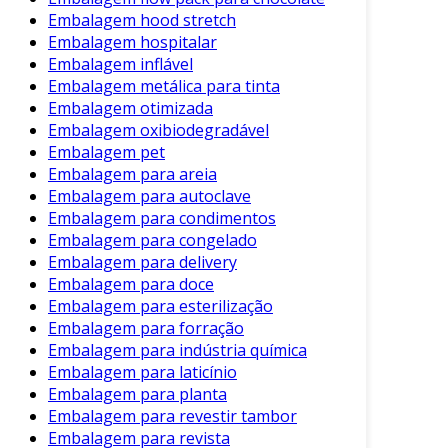
Embalagem hood stretch
frequentemente utilizada nas seguintes áreas:
Embalagem hospitalar
Alimentos e Bebidas
: A embalagem de
Embalagem inflável
Embalagem metálica para tinta
papel é essencial para garantir a
Embalagem otimizada
segurança e frescor dos produtos, como
Embalagem oxibiodegradável
embalagens de sanduíches ou garrafas de
Embalagem pet
vinho.
Embalagem para areia
Cosméticos
: Muitas marcas de beleza
Embalagem para autoclave
optam por embalagens de papel para
Embalagem para condimentos
transmitir uma imagem de
Embalagem para congelado
Embalagem para delivery
sustentabilidade e cuidado com o meio
Embalagem para doce
ambiente.
Embalagem para esterilização
Varejo
: Sacolas de papel são uma escolha
Embalagem para forração
comum em lojas de roupas e acessórios,
Embalagem para indústria química
proporcionando uma experiência de
Embalagem para laticínio
compra mais elegante.
Embalagem para planta
Embalagem para revestir tambor
Esses exemplos ilustram a versatilidade da
Embalagem para revista