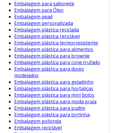
embalagem de papel e sua adaptação a
Embalagem para sabonete
diferentes necessidades do mercado.
Embalagem para Óleo
Embalagem pead
Considerações Finais
Embalagem personalizada
Embalagem plástica reciclada
A crescente preocupação com o meio ambiente
Embalagem plástica reciclável
torna a embalagem de papel uma escolha
Embalagem plástica termorresistente
inteligente para empresas que buscam se
Embalagem plástica para alimentos
destacar no mercado. Além dos benefícios
Embalagem plástica para brownie
mencionados, é vital que as empresas
Embalagem plástica para cone trufado
considerem a qualidade do papel utilizado.
Embalagem plástica para doces
modelados
Portanto, optar por papel reciclado ou de
Embalagem plástica para geladinho
fontes certificadas pode agregar valor à sua
Embalagem plástica para hortaliças
marca.
Embalagem plástica para mini bolos
Embalagem plástica para moda praia
Consequentemente, ao implementar
Embalagem plástica para pudim
embalagens de papel, as empresas também
Embalagem plástica para tortinha
podem melhorar sua imagem corporativa. Isso
Embalagem polionda
atrai consumidores que estão cada vez mais
Embalagem reciclável
conscientes sobre suas escolhas de compra.