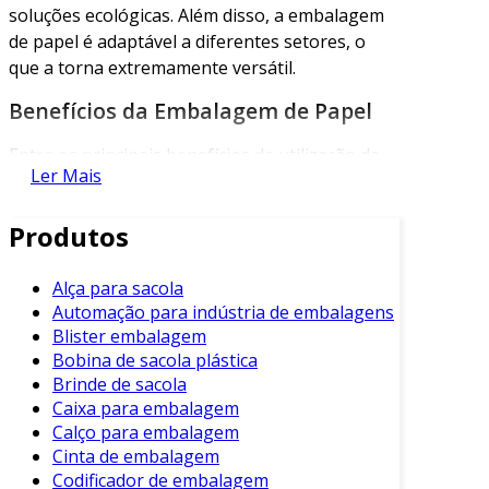
soluções ecológicas. Além disso, a embalagem
de papel é adaptável a diferentes setores, o
que a torna extremamente versátil.
Benefícios da Embalagem de Papel
Entre os principais benefícios da utilização da
Ler Mais
embalagem de papel, destacam-se:
Sustentabilidade Ambiental
: O papel
Produtos
geralmente é produzido a partir de fontes
renováveis e é biodegradável.
Alça para sacola
Automação para indústria de embalagens
Reutilização e Reciclagem
: A
Blister embalagem
embalagem de papel pode ser reciclada
Bobina de sacola plástica
diversas vezes, reduzindo o desperdício.
Brinde de sacola
Personalização
: As opções de impressão
Caixa para embalagem
em papel permitem uma personalização
Calço para embalagem
efetiva, aumentando a atratividade do
Cinta de embalagem
produto.
Codificador de embalagem