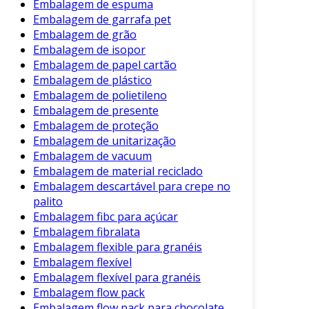
Embalagem de espuma
supermercados e lojas, útil para
Embalagem de garrafa pet
transporte de produtos alimentícios e não
Embalagem de grão
alimentícios.
Embalagem de isopor
Embalagem de papel cartão
Embalagens para Alimentos
: Feitas com
Embalagem de plástico
papel revestido, são projetadas para
Embalagem de polietileno
manter a integridade dos alimentos, como
Embalagem de presente
caixas de pizza ou papéis para wrap.
Embalagem de proteção
Embalagem de unitarização
Rótulos e Etiquetas
: Utilizados para
Embalagem de vacuum
identificar produtos, adicionando valor
Embalagem de material reciclado
estético e informativo.
Embalagem descartável para crepe no
palito
Essas opções diferem em propriedades e
Embalagem fibc para açúcar
utilizações, o que oferece flexibilidade aos
Embalagem fibralata
fabricantes e varejistas.
Embalagem flexible para granéis
Aplicações da Embalagem de Papel
Embalagem flexível
Embalagem flexível para granéis
De forma ampla, a embalagem de papel tem
Embalagem flow pack
Embalagem flow pack para chocolate
aplicações em diversos setores. Ela é