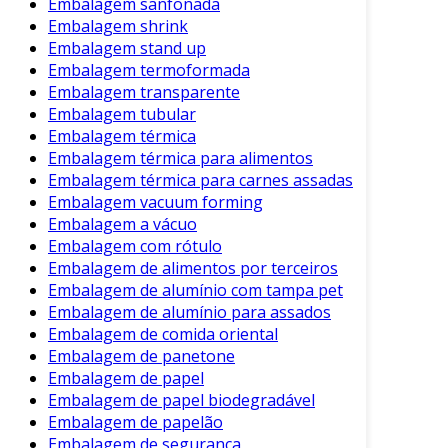
Embalagem sanfonada
Embalagem shrink
Em resumo, a embalagem de papel não é
Embalagem stand up
apenas uma solução prática e econômica, mas
Embalagem termoformada
também uma opção que favorece um futuro
Embalagem transparente
mais sustentável. Considerar essa alternativa
Embalagem tubular
pode ser a estratégia ideal para empresas que
Embalagem térmica
almejam alinhar seus valores ao crescente
Embalagem térmica para alimentos
desejo por produtos ecologicamente corretos.
Embalagem térmica para carnes assadas
Assim, ao escolher a embalagem de papel, você
Embalagem vacuum forming
está contribuindo para um mundo melhor, ao
Embalagem a vácuo
Embalagem com rótulo
mesmo tempo em que atende às necessidades
Embalagem de alimentos por terceiros
dos consumidores contemporâneos.
Embalagem de alumínio com tampa pet
Embalagem de alumínio para assados
Embalagem de comida oriental
Embalagem de panetone
Embalagem de papel
Embalagem de papel biodegradável
Embalagem de papelão
Embalagem de segurança