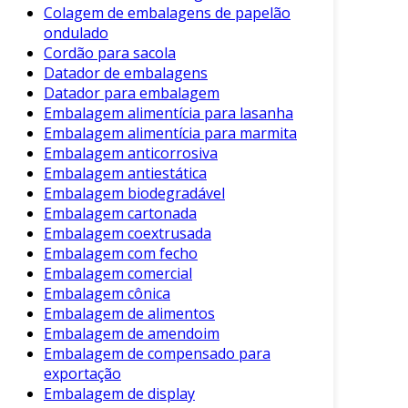
Colagem de embalagens de papelão
Leveza e Resistência
: O papel pode ser
ondulado
resistente o suficiente para suportar
Cordão para sacola
diferentes tipos de produtos, ao mesmo
Datador de embalagens
tempo em que é leve.
Datador para embalagem
Embalagem alimentícia para lasanha
Custo-efetividade
: Comparado a outros
Embalagem alimentícia para marmita
materiais, o papel é frequentemente mais
Embalagem anticorrosiva
econômico, facilitando a produção em
Embalagem antiestática
massa.
Embalagem biodegradável
Embalagem cartonada
Tipos de Embalagem de Papel
Embalagem coextrusada
Embalagem com fecho
A embalagem de papel é disponível em várias
Embalagem comercial
formas, cada uma adequada a diferentes
Embalagem cônica
propósitos. As opções incluem:
Embalagem de alimentos
Embalagem de amendoim
Caixas de Papel
: Ideal para envio e
Embalagem de compensado para
armazenamento, são frequentemente
exportação
utilizadas em e-commerces.
Embalagem de display
Sacos de Papel
: Comum em