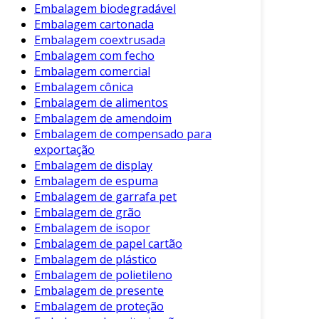
Embalagem biodegradável
Praticidade
: A embalagem é de uso único
Embalagem cartonada
e, uma vez que o seu propósito é
Embalagem coextrusada
cumprido, pode ser descartada de
Embalagem com fecho
maneira rápida e simples.
Embalagem comercial
Embalagem cônica
Esses benefícios têm promovido a ampla
Embalagem de alimentos
aceitação das sacolas plásticas em nosso
Embalagem de amendoim
cotidiano. No entanto, é crucial também refletir
Embalagem de compensado para
sobre os impactos ecológicos dessa
exportação
popularidade.
Embalagem de display
Embalagem de espuma
Desafios Ambientais
Embalagem de garrafa pet
Embalagem de grão
Apesar das vantagens, as sacolas plásticas têm
Embalagem de isopor
um lado negativo que não pode ser ignorado. A
Embalagem de papel cartão
utilização excessiva e o descarte inadequado
Embalagem de plástico
podem levar a problemas ambientais sérios:
Embalagem de polietileno
Embalagem de presente
Poluição dos Oceanos
: Um dos maiores
Embalagem de proteção
problemas associados às sacolas plásticas