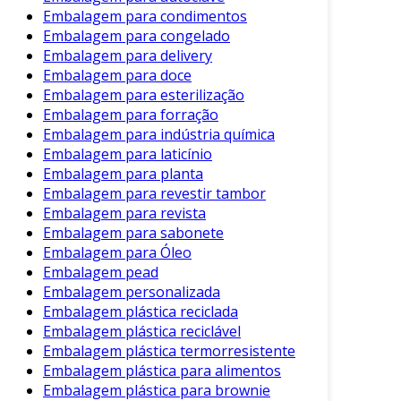
Embalagem para condimentos
Com a crescente preocupação ambiental,
Embalagem para congelado
alternativas às sacolas plásticas têm ganhado
Embalagem para delivery
destaque. Conheça algumas delas:
Embalagem para doce
Embalagem para esterilização
Sacolas Reutilizáveis
: Feitas de materiais
Embalagem para forração
mais duráveis, como tecido ou lona, essas
Embalagem para indústria química
sacolas podem ser usadas inúmeras
Embalagem para laticínio
vezes.
Embalagem para planta
Sacolas de Papel
: Embora não sejam tão
Embalagem para revestir tambor
Embalagem para revista
resistentes à água, são biodegradáveis e
Embalagem para sabonete
têm um impacto ambiental menor quando
Embalagem para Óleo
descartadas corretamente.
Embalagem pead
Sacolas Biodegradáveis
: Feitas de
Embalagem personalizada
matérias-primas que se decompõem mais
Embalagem plástica reciclada
rapidamente do que o plástico
Embalagem plástica reciclável
convencional, essas sacolas se tornaram
Embalagem plástica termorresistente
Embalagem plástica para alimentos
populares.
Embalagem plástica para brownie