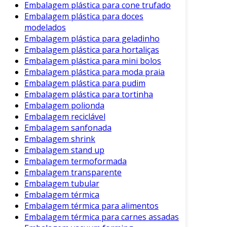
Ademais, muitas cidades e países estão
Embalagem plástica para cone trufado
implementando legislações que restringem ou
Embalagem plástica para doces
modelados
proíbem o uso de sacolas plásticas. Isso
Embalagem plástica para geladinho
impulsiona a adoção dessas alternativas.
Embalagem plástica para hortaliças
A Importância da Educação
Embalagem plástica para mini bolos
Ambiental
Embalagem plástica para moda praia
Embalagem plástica para pudim
Para lidar com os desafios das sacolas plásticas,
Embalagem plástica para tortinha
a conscientização da população é essencial.
Embalagem polionda
Embalagem reciclável
Medidas Educativas:
Embalagem sanfonada
Embalagem shrink
Campanhas de Conscientização
:
Embalagem stand up
Esclarecer os impactos do plástico no
Embalagem termoformada
meio ambiente é imprescindível.
Embalagem transparente
Embalagem tubular
Incentivos à Redução do Uso
: Oferecer
Embalagem térmica
programas de incentivo para que os
Embalagem térmica para alimentos
consumidores utilizem sacolas
Embalagem térmica para carnes assadas
reutilizáveis pode ser uma estratégia