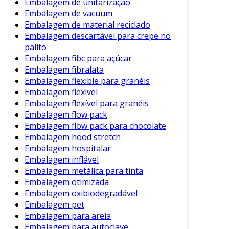
Embalagem de unitarização
é a poluição marinha. Muitas sacolas
Embalagem de vacuum
acabam em rios e oceanos, afetando a
Embalagem de material reciclado
Embalagem descartável para crepe no
vida marinha e o ecossistema.
palito
Desintegração Prolongada
: O material
Embalagem fibc para açúcar
plástico demora centenas de anos para se
Embalagem fibralata
decompor. Mesmo após a sua
Embalagem flexible para granéis
decomposição, eles podem liberar
Embalagem flexível
substâncias tóxicas no solo e na água.
Embalagem flexível para granéis
Embalagem flow pack
Consumo de Recursos
: A produção de
Embalagem flow pack para chocolate
plásticos requer petróleo, um recurso
Embalagem hood stretch
finito que contribui para a degradação
Embalagem hospitalar
ambiental e a emissão de gases de efeito
Embalagem inflável
estufa.
Embalagem metálica para tinta
Embalagem otimizada
Portanto, a reflexão sobre o uso consciente de
Embalagem oxibiodegradável
sacolas plásticas é fundamental.
Embalagem pet
Embalagem para areia
Alternativas Sustentáveis
Embalagem para autoclave