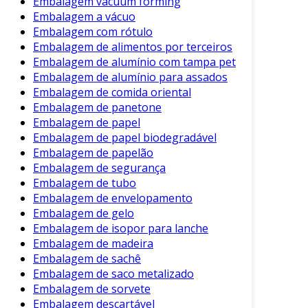
Embalagem vacuum forming
eficaz.
Embalagem a vácuo
Embalagem com rótulo
Educação nas Escolas
: Programas de
Embalagem de alimentos por terceiros
educação ambiental desde a infância
Embalagem de alumínio com tampa pet
ajudam a formar cidadãos conscientes
Embalagem de alumínio para assados
sobre a importância da sustentabilidade.
Embalagem de comida oriental
Embalagem de panetone
Com essas ações, é possível reduzir o consumo
Embalagem de papel
excessivo de sacolas plásticas e promover um
Embalagem de papel biodegradável
futuro mais sustentável.
Embalagem de papelão
Considerações Finais
Embalagem de segurança
Embalagem de tubo
As sacolas plásticas desempenham um papel
Embalagem de envelopamento
Embalagem de gelo
significativo em nosso cotidiano, oferecendo
Embalagem de isopor para lanche
inúmeras vantagens. No entanto, seu impacto
Embalagem de madeira
ambiental não pode ser negligenciado.
Embalagem de sachê
Embalagem de saco metalizado
Dessa forma, é fundamental que tanto
Embalagem de sorvete
comerciantes quanto consumidores adotem
Embalagem descartável
práticas que minimizem o uso de plásticos. A