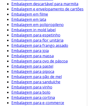
Embalagem descartável para marmita
transição para alternativas sustentáveis,
Embalagem e envelopamento de cartões
juntamente com campanhas de educação, é um
Embalagem em filme
passo necessário para um mundo mais
Embalagem em lata
responsável.
Embalagem em polipropileno
Embalagem in mold label
Portanto, ao escolher entre sacolas plásticas e
Embalagem para espetinho
opções mais ecológicas, cada consumidor pode
Embalagem para flor unitária
contribuir para a preservação do planeta. A
Embalagem para frango assado
mudança começa com pequenas ações no dia a
Embalagem para joia
dia.
Embalagem para massa
Embalagem para ovo de páscoa
Embalagem para pastel
Embalagem para pipoca
Embalagem para pão de mel
Embalagem para sanduíche
Embalagem para vinho
Embalagem para bolo
Embalagem para cortina
Embalagem para e-commerce