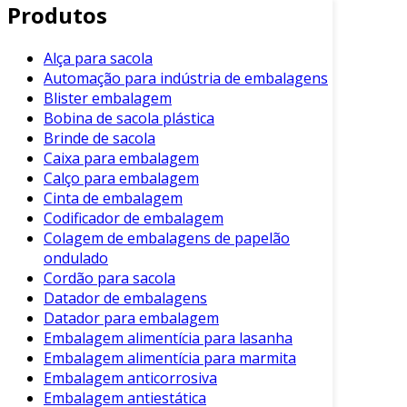
Leveza e Resistência
: As sacolas
Produtos
plásticas são leves, tornando-as fáceis de
transportar. Além disso, apresentam boa
Alça para sacola
resistência, suportando cargas
Automação para indústria de embalagens
significativas sem rompimentos.
Blister embalagem
Bobina de sacola plástica
Custo-efetividade
: Muitas vezes, são
Brinde de sacola
mais baratas do que suas contrapartes de
Caixa para embalagem
papel ou tecido. Isso beneficia tanto os
Calço para embalagem
consumidores quanto os comerciantes.
Cinta de embalagem
Impermeabilidade
: Ao contrário de
Codificador de embalagem
Colagem de embalagens de papelão
outros materiais, as sacolas plásticas são
ondulado
resistentes à água, o que ajuda a
Cordão para sacola
proteger os itens transportados de
Datador de embalagens
umidade.
Datador para embalagem
Versatilidade
: Podem ser utilizadas em
Embalagem alimentícia para lasanha
diversas situações, desde compras de
Embalagem alimentícia para marmita
supermercado até armazenamento em
Embalagem anticorrosiva
Embalagem antiestática
casa.