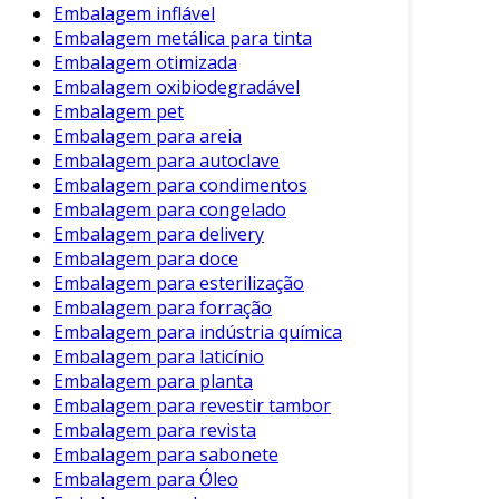
Embalagem inflável
conformidade e eficiência; trata-se de uma
Embalagem metálica para tinta
decisão estratégica que pode impulsionar a
Embalagem otimizada
inovação. Muitas empresas têm utilizado
Embalagem oxibiodegradável
materiais reciclados como parte de sua oferta
Embalagem pet
de produtos, estando, assim, à frente de suas
Embalagem para areia
concorrentes e alinhadas com as tendências de
Embalagem para autoclave
consumo. Esse fator é especialmente relevante
Embalagem para condimentos
em um panorama industrial que valoriza cada
Embalagem para congelado
Embalagem para delivery
vez mais a responsabilidade social e ambiental.
Embalagem para doce
Portanto, a adesão à reciclagem de embalagens
Embalagem para esterilização
não deve ser vista como um custo adicional,
Embalagem para forração
Embalagem para indústria química
mas sim como um investimento essencial para
Embalagem para laticínio
o futuro do seu negócio. Ao promover a
Embalagem para planta
sustentabilidade, sua empresa não apenas
Embalagem para revestir tambor
preserva o meio ambiente, mas também se
Embalagem para revista
posiciona como um líder de mercado que
Embalagem para sabonete
prioriza práticas responsáveis e inovadoras.
Embalagem para Óleo