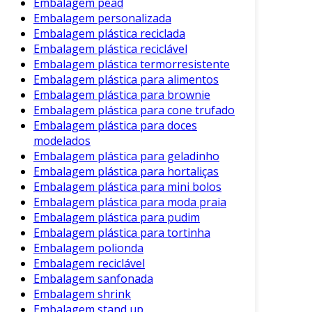
Embalagem pead
Se a sua empresa busca maneiras de otimizar
Embalagem personalizada
processos, aumentar a eficiência e contribuir
Embalagem plástica reciclada
para um mundo mais sustentável, é o momento
Embalagem plástica reciclável
de considerar a reciclagem de embalagens.
Embalagem plástica termorresistente
Entre em contato com o time de parceiros do
Embalagem plástica para alimentos
Soluções Industriais e solicite uma cotação! A
Embalagem plástica para brownie
transformação do seu negócio começa com um
Embalagem plástica para cone trufado
passo consciente para a sustentabilidade.
Embalagem plástica para doces
modelados
Embalagem plástica para geladinho
Embalagem plástica para hortaliças
Embalagem plástica para mini bolos
Embalagem plástica para moda praia
Embalagem plástica para pudim
Embalagem plástica para tortinha
Embalagem polionda
Embalagem reciclável
Embalagem sanfonada
Embalagem shrink
Embalagem stand up