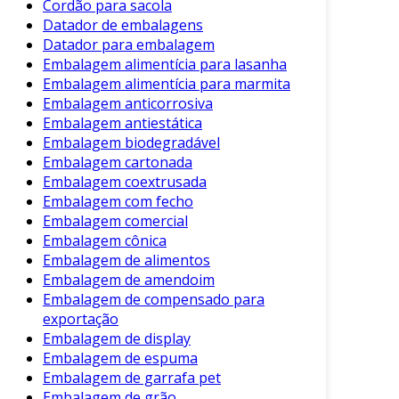
nesse serviço lhe proporciona uma vantagem
Cordão para sacola
significativa. As empresas que adotam práticas
Datador de embalagens
Datador para embalagem
sustentáveis não apenas atendem à demanda
Embalagem alimentícia para lasanha
dos consumidores por responsabilidade
Embalagem alimentícia para marmita
ambiental, mas também podem melhorar sua
Embalagem anticorrosiva
imagem e reputação no mercado. Além dos
Embalagem antiestática
benefícios mencionados, a reciclagem pode
Embalagem biodegradável
reduzir consideravelmente os custos com a
Embalagem cartonada
compra de novas matérias-primas, já que
Embalagem coextrusada
produtos reciclados geralmente são menos
Embalagem com fecho
dispendiosos do que seus equivalentes virgens.
Embalagem comercial
Embalagem cônica
Adicionalmente, a implantação da reciclagem de
Embalagem de alimentos
embalagens nas operações pode resultar em
Embalagem de amendoim
ganhos significativos na eficiência operacional.
Embalagem de compensado para
A prática permite a melhor gestão de resíduos
exportação
e a diminuição da quantidade de lixo gerado, o
Embalagem de display
Embalagem de espuma
que ajuda a otimizar o espaço físico da empresa
Embalagem de garrafa pet
e, consequentemente, reduzir custos
Embalagem de grão