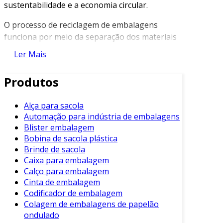
sustentabilidade e a economia circular.
O processo de reciclagem de embalagens
funciona por meio da separação dos materiais
recicláveis, como plásticos, papéis, metais e
Ler Mais
vidros, e sua transformação em novas
matérias-primas. Nossos parceiros são
Produtos
especializados na gestão eficiente desse ciclo,
garantindo que a maior quantidade possível de
Alça para sacola
embalagens utilizadas seja recuperada e
Automação para indústria de embalagens
reintegrada ao mercado. Além disso, o serviço é
Blister embalagem
projetado para atender empresas de diversos
Bobina de sacola plástica
setores, tornando-se uma solução adaptável às
Brinde de sacola
necessidades específicas de cada negócio.
Caixa para embalagem
Calço para embalagem
Os benefícios da reciclagem de embalagens são
Cinta de embalagem
evidentes, principalmente quando falamos em
Codificador de embalagem
competitividade. Em um mercado cada vez mais
Colagem de embalagens de papelão
consciente sobre questões ambientais, investir
ondulado