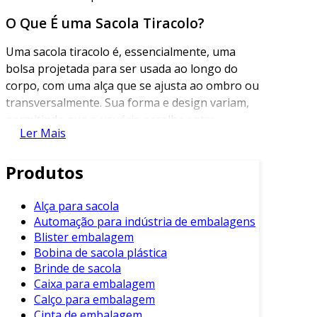
O Que É uma Sacola Tiracolo?
Uma sacola tiracolo é, essencialmente, uma
bolsa projetada para ser usada ao longo do
corpo, com uma alça que se ajusta ao ombro ou
transversalmente. Sua forma e design variam,
permitindo que o usuário escolha entre
Ler Mais
diferentes estilos, tamanhos e cores. Esse tipo
de acessório é muito apreciado por sua
Produtos
facilidade de uso e por manter as mãos livres.
Benefícios da Sacola Tiracolo
Alça para sacola
Automação para indústria de embalagens
A sacola tiracolo oferece vários benefícios que
Blister embalagem
a tornam uma escolha popular. Entre eles,
Bobina de sacola plástica
destacam-se:
Brinde de sacola
Caixa para embalagem
Praticidade
: A sacola permite que você
Calço para embalagem
carregue seus itens essenciais sem
Cinta de embalagem