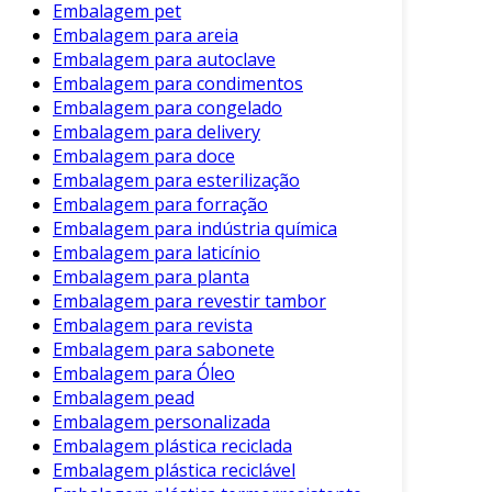
Embalagem pet
Envolva os Produtos com Cuidado
:
Embalagem para areia
Certifique-se de cobrir todos os lados do
Embalagem para autoclave
item, garantindo proteção total.
Embalagem para condimentos
Use Fitilho ou Fita Adesiva
: Prenda o
Embalagem para congelado
Embalagem para delivery
plástico bolha com fitilho ou fita adesiva
Embalagem para doce
para evitar que se desloque.
Embalagem para esterilização
Coloque em Caixas Apropriadas
: Use
Embalagem para forração
caixas de papelão resistentes para
Embalagem para indústria química
acomodar os produtos já embalados.
Embalagem para laticínio
Embalagem para planta
Preencha os Espaços Vazios
: Se
Embalagem para revestir tambor
necessário, utilize material adicional para
Embalagem para revista
preencher os espaços vazios na caixa.
Embalagem para sabonete
Embalagem para Óleo
Seguir essas etapas ajudará na proteção
Embalagem pead
efetiva dos produtos durante o transporte.
Embalagem personalizada
Considerações Finais
Embalagem plástica reciclada
Embalagem plástica reciclável
Em resumo, o plástico bolha é um aliado