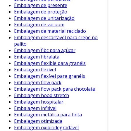
Embalagem de presente
alimentos frágeis.
Embalagem de proteção
E-commerce
: Utilizado na proteção de
Embalagem de unitarização
produtos durante a entrega ao
Embalagem de vacuum
consumidor final.
Embalagem de material reciclado
Embalagem descartável para crepe no
Essas aplicações demonstram a versatilidade do
palito
plástico bolha, mostrando como ele se adapta
Embalagem fibc para açúcar
às necessidades de diferentes indústrias.
Embalagem fibralata
Embalagem flexible para granéis
Como Utilizar o Plástico Bolha de
Embalagem flexível
Forma Eficiente
Embalagem flexível para granéis
Embalagem flow pack
Para maximizar os benefícios do plástico bolha,
Embalagem flow pack para chocolate
siga estas etapas:
Embalagem hood stretch
Embalagem hospitalar
Escolha o Tamanho Adequado
: Utilize o
Embalagem inflável
plástico bolha com as bolhas de tamanho
Embalagem metálica para tinta
adequado para o produto que está
Embalagem otimizada
embalando.
Embalagem oxibiodegradável