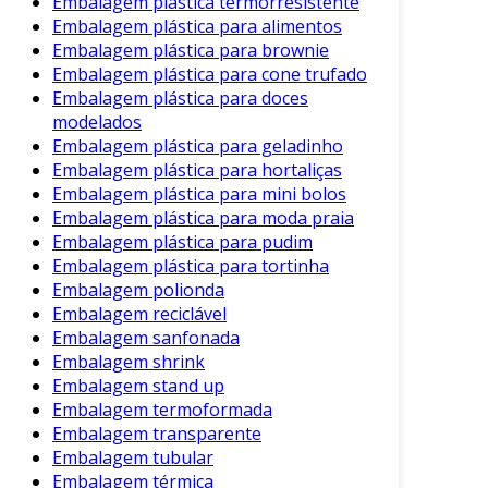
Embalagem plástica termorresistente
Embalagem plástica para alimentos
indispensável em muitas operações de
Embalagem plástica para brownie
embalagem. Sua combinação de eficiência,
Embalagem plástica para cone trufado
leveza e proteção garante que produtos
Embalagem plástica para doces
frágeis cheguem ao consumidor final em
modelados
perfeitas condições. Além disso, a versatilidade
Embalagem plástica para geladinho
do material permite seu uso em diferentes
Embalagem plástica para hortaliças
setores.
Embalagem plástica para mini bolos
Embalagem plástica para moda praia
Consequentemente, investir em plástico bolha
Embalagem plástica para pudim
para embalagens é uma decisão inteligente
Embalagem plástica para tortinha
para qualquer empresa que deseja proteger
Embalagem polionda
seus produtos. A fácil manuseabilidade e a
Embalagem reciclável
capacidade de reutilização do material ainda
Embalagem sanfonada
contribuem para uma alternativa econômica e
Embalagem shrink
sustentável.
Embalagem stand up
Embalagem termoformada
Adotar o uso do plástico bolha pode fazer a
Embalagem transparente
diferença na percepção de qualidade do
Embalagem tubular
produto final. Portanto, considere integrá-lo
Embalagem térmica